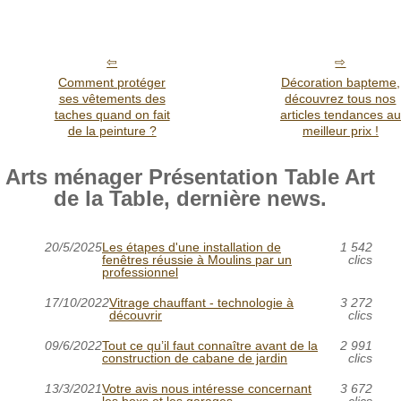
Comment protéger
Décoration bapteme,
ses vêtements des
découvrez tous nos
taches quand on fait
articles tendances au
de la peinture ?
meilleur prix !
Arts ménager Présentation Table Art
de la Table, dernière news.
20/5/2025
Les étapes d'une installation de
1 542
fenêtres réussie à Moulins par un
clics
professionnel
17/10/2022
Vitrage chauffant - technologie à
3 272
découvrir
clics
09/6/2022
Tout ce qu’il faut connaître avant de la
2 991
construction de cabane de jardin
clics
13/3/2021
Votre avis nous intéresse concernant
3 672
les boxs et les garages
clics