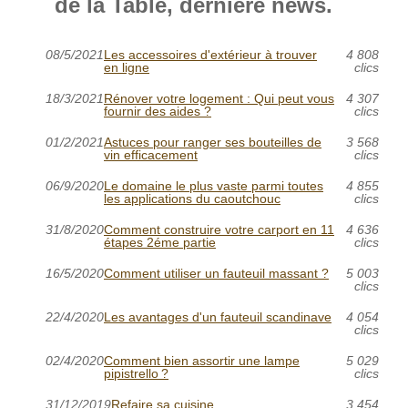
de la Table, dernière news.
08/5/2021
Les accessoires d'extérieur à trouver
4 808
en ligne
clics
18/3/2021
Rénover votre logement : Qui peut vous
4 307
fournir des aides ?
clics
01/2/2021
Astuces pour ranger ses bouteilles de
3 568
vin efficacement
clics
06/9/2020
Le domaine le plus vaste parmi toutes
4 855
les applications du caoutchouc
clics
31/8/2020
Comment construire votre carport en 11
4 636
étapes 2éme partie
clics
16/5/2020
Comment utiliser un fauteuil massant ?
5 003
clics
22/4/2020
Les avantages d'un fauteuil scandinave
4 054
clics
02/4/2020
Comment bien assortir une lampe
5 029
pipistrello ?
clics
31/12/2019
Refaire sa cuisine
3 454