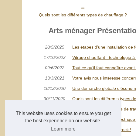
Quels sont les différents types de chauffage ?
Arts ménager Présentation
20/5/2025
Les étapes d'une installation de 
17/10/2022
Vitrage chauffant - technologie à
09/6/2022
Tout ce qu’il faut connaître avan
13/3/2021
Votre avis nous intéresse concer
18/12/2020
Une démarche globale d’économie
30/11/2020
Quels sont les différents types d
28/3/2020
À la recherche d'une table de trav
This website uses cookies to ensure you get
12/3/2020
Trouvez votre gerbeur électrique e
the best experience on our website.
Learn more
12/3/2020
Bienvenue à la maison Grock !