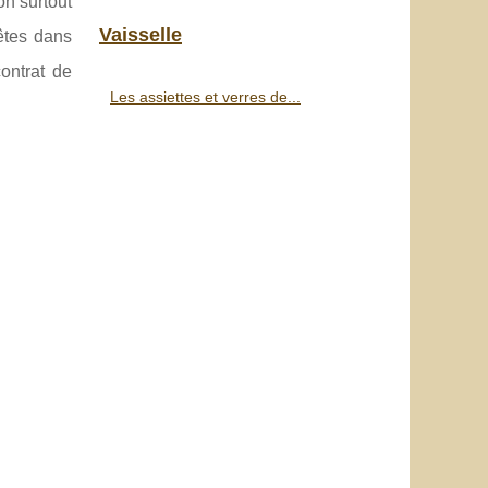
on surtout
Vaisselle
êtes dans
contrat de
Les assiettes et verres de...