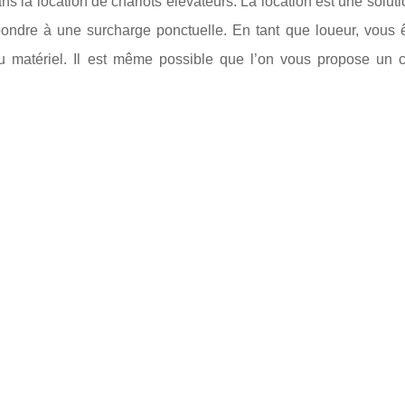
s la location de chariots élévateurs. La location est une soluti
pondre à une surcharge ponctuelle. En tant que loueur, vous 
é du matériel. Il est même possible que l’on vous propose un 