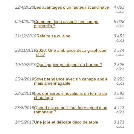
22/4/2020
Les avantages d'un fauteuil scandinave
4 053
clics
02/4/2020
Comment bien assortir une lampe
5 028
pipistrello ?
clics
31/12/2019
Refaire sa cuisine
3 453
clics
29/11/2019
2020: Une ambiance déco graphique
2 574
chic!
clics
10/10/2019
Quel papier peint pour un bureau?
2 525
clics
25/4/2019
Soyez tendance avec un canapé angle
2 953
mais aménnagable
clics
22/3/2019
Les dernières innovations en terme de
2 593
chauffage
clics
23/8/2018
Quand est ce qu'il faut faire appel à un
4 113
ramoneur ?
clics
14/5/2017
Une jolie et délicate déco de table
3 171
clics