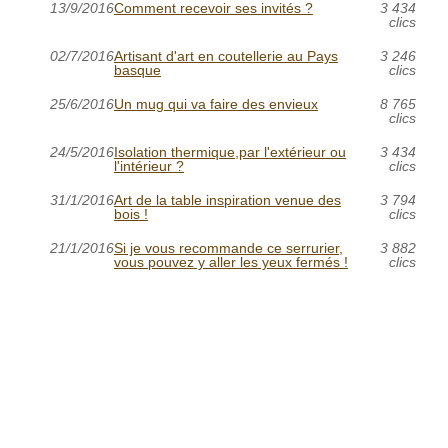
13/9/2016
Comment recevoir ses invités ?
3 434
clics
02/7/2016
Artisant d'art en coutellerie au Pays
3 246
basque
clics
25/6/2016
Un mug qui va faire des envieux
8 765
clics
24/5/2016
Isolation thermique,par l'extérieur ou
3 434
l'intérieur ?
clics
31/1/2016
Art de la table inspiration venue des
3 794
bois !
clics
21/1/2016
Si je vous recommande ce serrurier,
3 882
vous pouvez y aller les yeux fermés !
clics