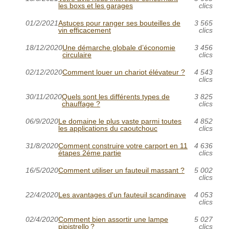
les boxs et les garages
clics
01/2/2021
Astuces pour ranger ses bouteilles de
3 565
vin efficacement
clics
18/12/2020
Une démarche globale d’économie
3 456
circulaire
clics
02/12/2020
Comment louer un chariot élévateur ?
4 543
clics
30/11/2020
Quels sont les différents types de
3 825
chauffage ?
clics
06/9/2020
Le domaine le plus vaste parmi toutes
4 852
les applications du caoutchouc
clics
31/8/2020
Comment construire votre carport en 11
4 636
étapes 2éme partie
clics
16/5/2020
Comment utiliser un fauteuil massant ?
5 002
clics
22/4/2020
Les avantages d'un fauteuil scandinave
4 053
clics
02/4/2020
Comment bien assortir une lampe
5 027
pipistrello ?
clics