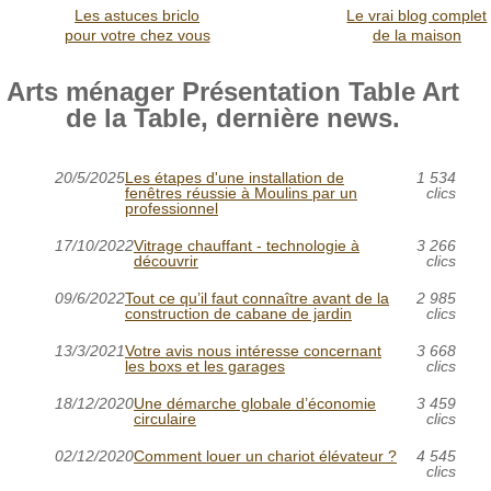
Les astuces briclo
Le vrai blog complet
pour votre chez vous
de la maison
Arts ménager Présentation Table Art
de la Table, dernière news.
20/5/2025
Les étapes d'une installation de
1 534
fenêtres réussie à Moulins par un
clics
professionnel
17/10/2022
Vitrage chauffant - technologie à
3 266
découvrir
clics
09/6/2022
Tout ce qu’il faut connaître avant de la
2 985
construction de cabane de jardin
clics
13/3/2021
Votre avis nous intéresse concernant
3 668
les boxs et les garages
clics
18/12/2020
Une démarche globale d’économie
3 459
circulaire
clics
02/12/2020
Comment louer un chariot élévateur ?
4 545
clics