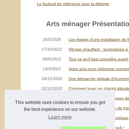
Le fauteuil de référence pour la détente
Arts ménager Présentation
20/5/2025
Les étapes d'une installation de 
17/10/2022
Vitrage chauffant - technologie à
09/6/2022
Tout ce qu’il faut connaître avan
13/3/2021
Votre avis nous intéresse concer
18/12/2020
Une démarche globale d’économie
02/12/2020
Comment louer un chariot élévat
30/11/2020
Quels sont les différents types d
This website uses cookies to ensure you get
28/3/2020
À la recherche d'une table de trav
the best experience on our website.
Learn more
12/3/2020
Trouvez votre gerbeur électrique e
12/3/2020
Bienvenue à la maison Grock !