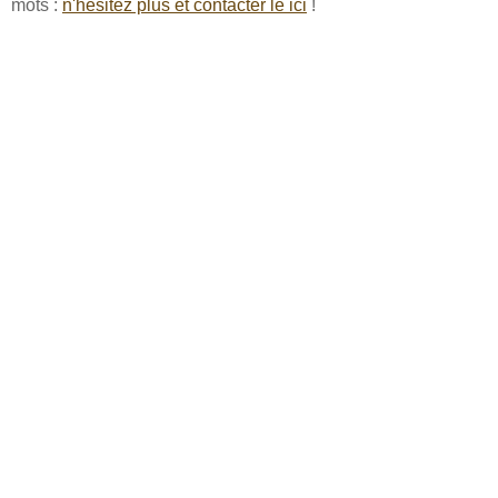
mots :
n'hésitez plus et contacter le ici
!