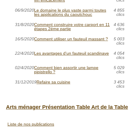
06/9/2020
Le domaine le plus vaste parmi toutes
4 855
les applications du caoutchouc
clics
31/8/2020
Comment construire votre carport en 11
4 636
étapes 2éme partie
clics
16/5/2020
Comment utiliser un fauteuil massant ?
5 003
clics
22/4/2020
Les avantages d'un fauteuil scandinave
4 054
clics
02/4/2020
Comment bien assortir une lampe
5 029
pipistrello ?
clics
31/12/2019
Refaire sa cuisine
3 453
clics
Arts ménager Présentation Table Art de la Table
Liste de nos publications