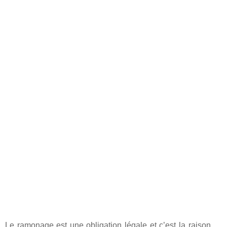
Le ramonage est une obligation légale et c’est la raison