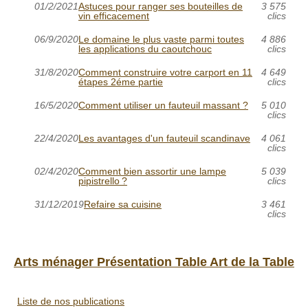
01/2/2021
Astuces pour ranger ses bouteilles de
3 575
vin efficacement
clics
06/9/2020
Le domaine le plus vaste parmi toutes
4 886
les applications du caoutchouc
clics
31/8/2020
Comment construire votre carport en 11
4 649
étapes 2éme partie
clics
16/5/2020
Comment utiliser un fauteuil massant ?
5 010
clics
22/4/2020
Les avantages d'un fauteuil scandinave
4 061
clics
02/4/2020
Comment bien assortir une lampe
5 039
pipistrello ?
clics
31/12/2019
Refaire sa cuisine
3 461
clics
Arts ménager Présentation Table Art de la Table
Liste de nos publications